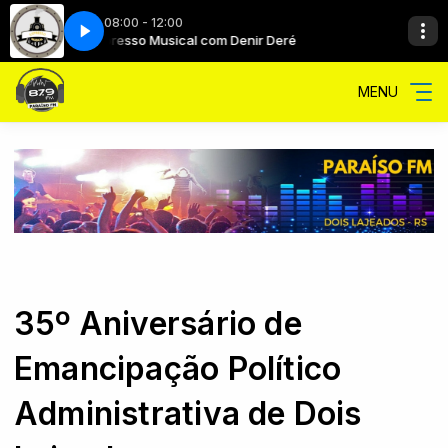
08:00 - 12:00
ré
Expresso Musical com Denir Deré
As Velinhas com Denir Deré
MENU
35º Aniversário de
Emancipação Político
Administrativa de Dois