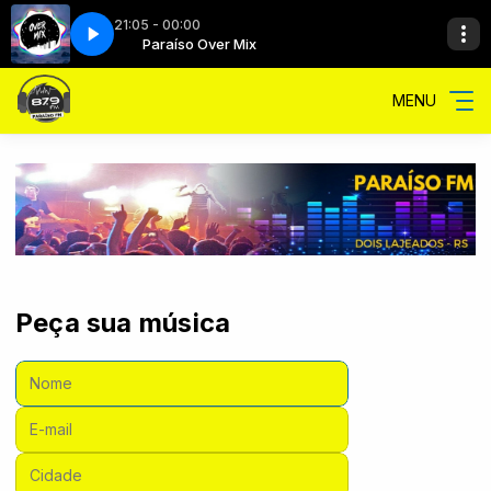
21:05 - 00:00
ático
 Mix
Paraíso Over Mix
Insônia com Automático
MENU
Peça sua música
Nome:
E-mail:
Cidade: