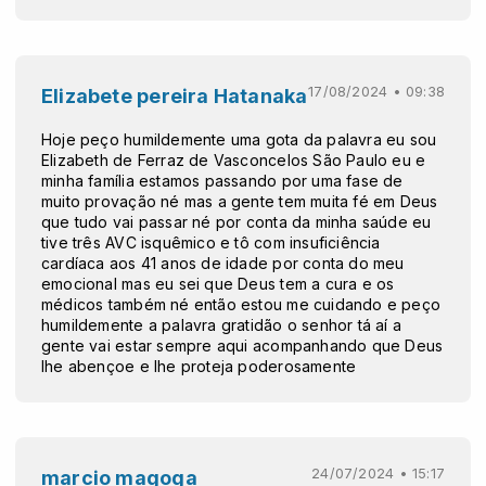
17/08/2024 • 09:38
Elizabete pereira Hatanaka
Hoje peço humildemente uma gota da palavra eu sou
Elizabeth de Ferraz de Vasconcelos São Paulo eu e
minha família estamos passando por uma fase de
muito provação né mas a gente tem muita fé em Deus
que tudo vai passar né por conta da minha saúde eu
tive três AVC isquêmico e tô com insuficiência
cardíaca aos 41 anos de idade por conta do meu
emocional mas eu sei que Deus tem a cura e os
médicos também né então estou me cuidando e peço
humildemente a palavra gratidão o senhor tá aí a
gente vai estar sempre aqui acompanhando que Deus
lhe abençoe e lhe proteja poderosamente
24/07/2024 • 15:17
marcio magoga