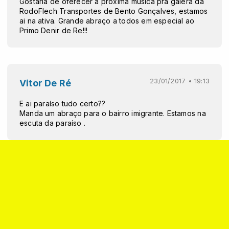
Gostaria de oferecer a próxima música pra galera da
RodoFlech Transportes de Bento Gonçalves, estamos
ai na ativa. Grande abraço a todos em especial ao
Primo Denir de Re!!!
23/01/2017 • 19:13
Vitor De Ré
E ai paraíso tudo certo??
Manda um abraço para o bairro imigrante. Estamos na
escuta da paraíso .
22/01/2017 • 20:09
Vitor De Ré
Valeu meu grande tio ai de dois lajeados .
_Paraíso a rádio q toca a sua musica_