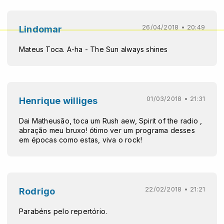
26/04/2018 • 20:49
Lindomar
Mateus Toca. A-ha - The Sun always shines
01/03/2018 • 21:31
Henrique williges
Dai Matheusão, toca um Rush aew, Spirit of the radio ,
abração meu bruxo! ótimo ver um programa desses
em épocas como estas, viva o rock!
22/02/2018 • 21:21
Rodrigo
Parabéns pelo repertório.