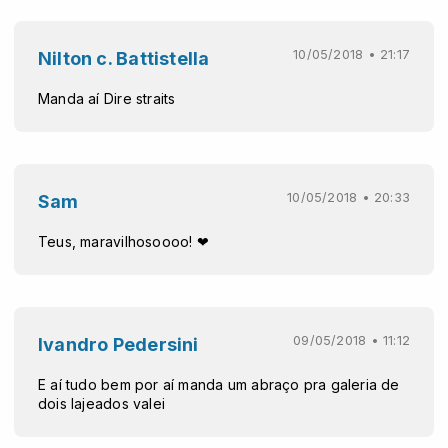
10/05/2018 • 21:17
Nilton c. Battistella
Manda aí Dire straits
10/05/2018 • 20:33
Sam
Teus, maravilhosoooo! ❤
09/05/2018 • 11:12
Ivandro Pedersini
E aí tudo bem por aí manda um abraço pra galeria de
dois lajeados valei