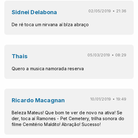
02/05/2019 • 21:36
Sidnei Delabona
De ré toca um nirvana aí blza abraço
05/03/2019 • 08:29
Thais
Quero a musica namorada reserva
10/01/2019 • 19:49
Ricardo Macagnan
Beleza Mateus! Que bom te ver de novo na ativa! Se
der, toca aí Ramones - Pet Cemetery, trilha sonora do
filme Cemitério Maldito! Abração! Sucesso!