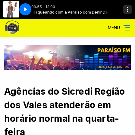
09:55 - 12:00
Churrasqueando com a Paraíso com Denir Deré
Churras
MENU
Agências do Sicredi Região
dos Vales atenderão em
horário normal na quarta-
feira