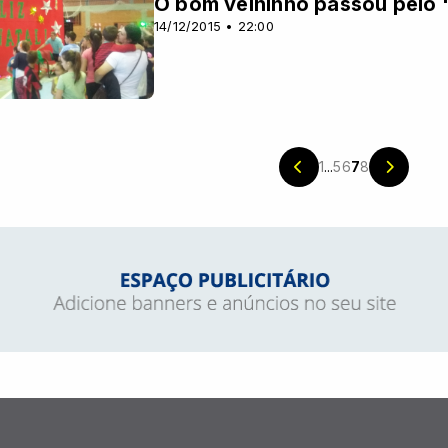
O bom velhinho passou pelo
14/12/2015 • 22:00
1
...
5
6
7
8