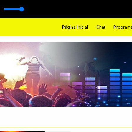
ão Paraíso com Denir Deré
Página Inicial
Chat
Program